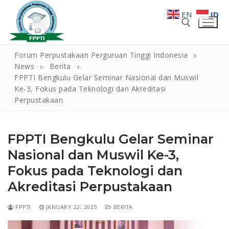
EN
ID
Forum Perpustakaan Perguruan Tinggi Indonesia
News
Berita
FPPTI Bengkulu Gelar Seminar Nasional dan Muswil
Ke-3, Fokus pada Teknologi dan Akreditasi
Perpustakaan
FPPTI Bengkulu Gelar Seminar
Home
Nasional dan Muswil Ke-3,
Fokus pada Teknologi dan
Profil
Akreditasi Perpustakaan
Sekapur Sirih
FPPTI Wilayah
FPPTI
JANUARY 22, 2025
BERITA
Visi Misi
Keanggotaan
ANGGARAN DASAR FPPTI