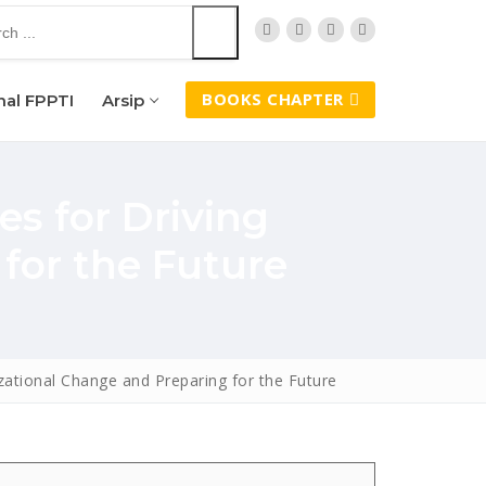
BOOKS CHAPTER
nal FPPTI
Arsip
es for Driving
for the Future
izational Change and Preparing for the Future