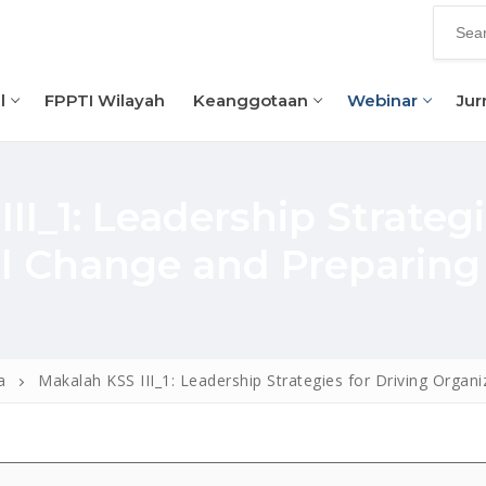
l
FPPTI Wilayah
Keanggotaan
Webinar
Jur
II_1: Leadership Strategi
l Change and Preparing 
a
Makalah KSS III_1: Leadership Strategies for Driving Organ