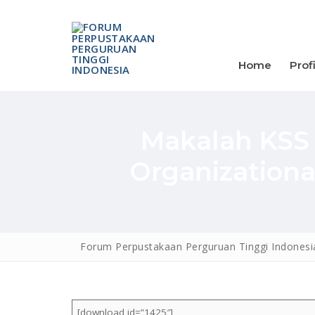
Home
Profi
Makalah KSS I
Organizationa
Home
Forum Perpustakaan Perguruan Tinggi Indonesi
Profil
Sekapur Sirih
FPPTI Wilayah
[download id=”1425″]