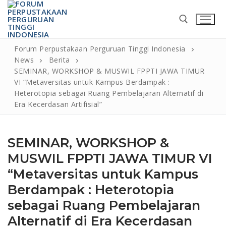
Forum Perpustakaan Perguruan Tinggi Indonesia
News
Berita
SEMINAR, WORKSHOP & MUSWIL FPPTI JAWA TIMUR
VI “Metaversitas untuk Kampus Berdampak :
Heterotopia sebagai Ruang Pembelajaran Alternatif di
Era Kecerdasan Artifisial”
SEMINAR, WORKSHOP &
Home
MUSWIL FPPTI JAWA TIMUR VI
Profil
“Metaversitas untuk Kampus
Sekapur Sirih
FPPTI Wilayah
Berdampak : Heterotopia
Visi Misi
Keanggotaan
sebagai Ruang Pembelajaran
Alternatif di Era Kecerdasan
ANGGARAN DASAR FPPTI
Alur Pendaftaran Anggota
Webinar