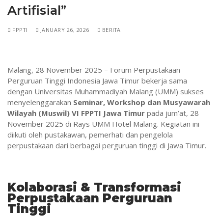
Artifisial”
ANGGARAN RUMAH TANGGA FPPTI
Form Pendaftaran
Makalah
Jurnal FPPTI
FPPTI
JANUARY 26, 2026
BERITA
Pengurus FPPTI Pusat 2020-2023
Keanggotaan SISKA
Makalah KSS III_1
Arsip
Workshop/Webinar
PENGURUS PUSAT FPPTI PERIODE TAHUN 2023-
Makalah KSS III_2
Materi Workshop Website
Bagan Struktur Organisasi 2017-2020
FPPTI KSS II
2026
Malang, 28 November 2025 – Forum Perpustakaan
Makalah KSS III-3
Webinar Pengisian Portofolio dan Instrumen Akreditasi
Sertifikat
Download Materi FPPTI KSS #1 – 12
Download Materi Repositori Institusi
Perguruan Tinggi Indonesia Jawa Timur bekerja sama
dengan Universitas Muhammadiyah Malang (UMM) sukses
Makalah KSS III-4
Help/QA Webinar
Pengurus FPPTI Pusat Periode 2017 – 2020
Download Materi FPPTI KSS 2 #1-6
menyelenggarakan
Seminar, Workshop dan Musyawarah
Makalah KSS III-5
Download Materi Webinar Literasi Informasi
Wilayah (Muswil) VI FPPTI Jawa Timur
pada jum’at, 28
November 2025 di Rays UMM Hotel Malang. Kegiatan ini
Makalah KSS III-6
Download IR Setiadi dan DSpace
diikuti oleh pustakawan, pemerhati dan pengelola
perpustakaan dari berbagai perguruan tinggi di Jawa Timur.
Kolaborasi & Transformasi
Perpustakaan Perguruan
Tinggi