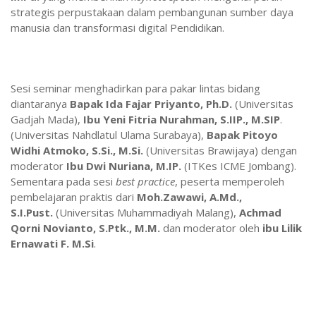
strategis perpustakaan dalam pembangunan sumber daya
manusia dan transformasi digital Pendidikan.
Sesi seminar menghadirkan para pakar lintas bidang
diantaranya
Bapak Ida Fajar Priyanto, Ph.D.
(Universitas
Gadjah Mada),
Ibu Yeni Fitria Nurahman, S.IIP., M.SIP
.
(Universitas Nahdlatul Ulama Surabaya),
Bapak Pitoyo
Widhi Atmoko, S.Si., M.Si.
(Universitas Brawijaya) dengan
moderator
Ibu Dwi Nuriana, M.IP.
(ITKes ICME Jombang).
Sementara pada sesi
best practice
, peserta memperoleh
pembelajaran praktis dari
Moh.Zawawi, A.Md.,
S.I.Pust.
(Universitas Muhammadiyah Malang),
Achmad
Qorni Novianto, S.Ptk., M.M.
dan moderator oleh
ibu Lilik
Ernawati F. M.Si
.