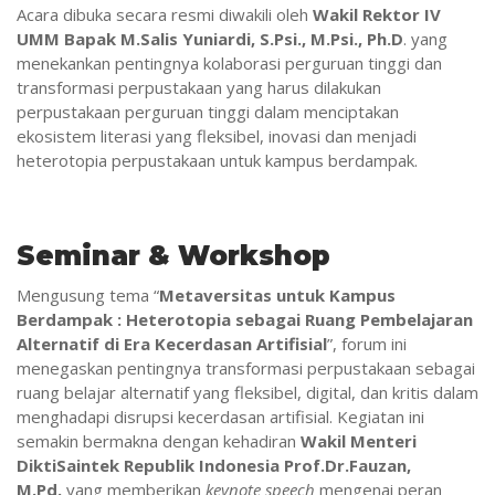
Acara dibuka secara resmi diwakili oleh
Wakil Rektor IV
UMM Bapak M.Salis Yuniardi, S.Psi., M.Psi., Ph.D
. yang
menekankan pentingnya kolaborasi perguruan tinggi dan
transformasi perpustakaan yang harus dilakukan
perpustakaan perguruan tinggi dalam menciptakan
ekosistem literasi yang fleksibel, inovasi dan menjadi
heterotopia perpustakaan untuk kampus berdampak.
Seminar & Workshop
Mengusung tema “
Metaversitas untuk Kampus
Berdampak : Heterotopia sebagai Ruang Pembelajaran
Alternatif di Era Kecerdasan Artifisial
”, forum ini
menegaskan pentingnya transformasi perpustakaan sebagai
ruang belajar alternatif yang fleksibel, digital, dan kritis dalam
menghadapi disrupsi kecerdasan artifisial. Kegiatan ini
semakin bermakna dengan kehadiran
Wakil Menteri
DiktiSaintek Republik Indonesia Prof.Dr.Fauzan,
M.Pd.
yang memberikan
keynote speech
mengenai peran